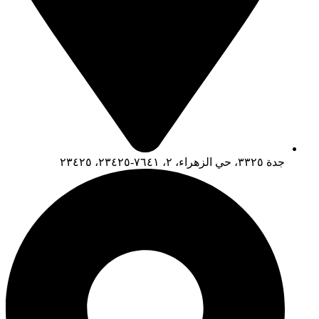
جدة ٣٣٢٥، حي الزهراء، ٢، ٧٦٤١-٢٣٤٢٥، ٢٣٤٢٥