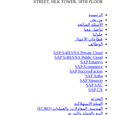
STREET, SILK TOWER, 18TH FLOOR
الرئيسية
من نحن
الأسئلة الشائعة
تواصل معنا
حلولنا
قطاعات الأعمال
الوظائف
SAP S/4HANA Private Cloud
SAP S/4HANA Public Cloud
SAP Emarsys
SAP Ecommerce
SAP SuccessFactors
SAP Ariba
SAP Signavio
SAP SAC
SAP CX
التجزئة
السلع الاستهلاكية
الهندسة، المقاولات، والعمليات (EC&O)
البيع بالجملة والتوزيع